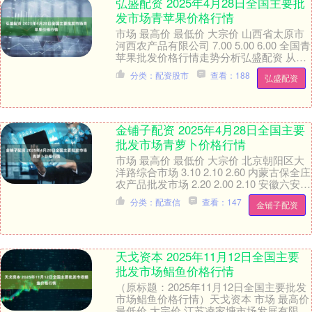
弘盛配资 2025年4月28日全国主要批
发市场青苹果价格行情
市场 最高价 最低价 大宗价 山西省太原市
河西农产品有限公司 7.00 5.00 6.00 全国青
苹果批发价格行情走势分析弘盛配资 从今
日全国青苹果批发市场价格....
分类：配资股市
查看：188
弘盛配资
金铺子配资 2025年4月28日全国主要
批发市场青萝卜价格行情
市场 最高价 最低价 大宗价 北京朝阳区大
洋路综合市场 3.10 2.10 2.60 内蒙古保全庄
农产品批发市场 2.20 2.00 2.10 安徽六安市
裕安区....
分类：配查信
查看：147
金铺子配资
天戈资本 2025年11月12日全国主要
批发市场鲳鱼价格行情
（原标题：2025年11月12日全国主要批发
市场鲳鱼价格行情）天戈资本 市场 最高价
最低价 大宗价 江苏凌家塘市场发展有限公