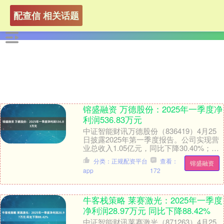
配查信 相关话题
镕盛融资 万德股份：2025年一季度净
利润536.83万元
中证智能财讯万德股份（836419）4月25
日披露2025年第一季度报告。公司实现营
业总收入1.05亿元，同比下降30.40%；归
母净利润536.83万元，同比....
分类：正规配资平台
查看：
镕盛融资
app
172
牛客栈策略 莱赛激光：2025年一季度
净利润28.97万元 同比下降88.42%
中证智能财讯莱赛激光（871263）4月25