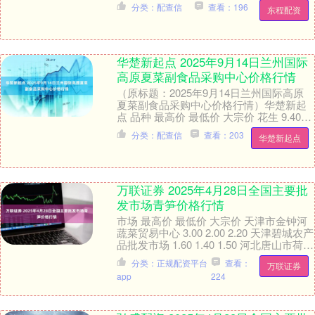
菜 5.40 3.....
分类：配查信
查看：196
东程配资
华楚新起点 2025年9月14日兰州国际
高原夏菜副食品采购中心价格行情
（原标题：2025年9月14日兰州国际高原
夏菜副食品采购中心价格行情）华楚新起
点 品种 最高价 最低价 大宗价 花生 9.40
8.46 8.71 大白菜 1.....
分类：配查信
查看：203
华楚新起点
万联证券 2025年4月28日全国主要批
发市场青笋价格行情
市场 最高价 最低价 大宗价 天津市金钟河
蔬菜贸易中心 3.00 2.00 2.20 天津碧城农产
品批发市场 1.60 1.40 1.50 河北唐山市荷花
坑市场....
分类：正规配资平台
查看：
万联证券
app
224