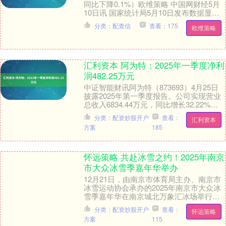
同比下降0.1%）欧维策略 中国网财经5月
10日讯 国家统计局5月10日发布数据显
示，2025年4月份，全国居民消费....
分类：配查信
查看：175
欧维策略
汇利资本 阿为特：2025年一季度净利
润482.25万元
中证智能财讯阿为特（873693）4月25日
披露2025年第一季度报告。公司实现营业
总收入6834.44万元，同比增长32.22%；
归母净利润482.25万元，....
分类：配资炒股开户
查看：
汇利资本
方案
185
怀远策略 共赴冰雪之约！2025年南京
市大众冰雪季嘉年华举办
12月21日，由南京市体育局主办、南京市
冰雪运动协会承办的2025年南京市大众冰
雪季嘉年华在南京城北万象汇冰场举行。
本次活动以“大众欢乐冰雪季，全民活力动
分类：配资炒股开户
查看：
怀远策略
起来....
方案
115