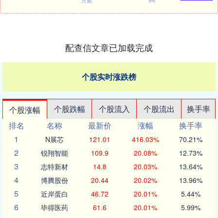
配查信文章已加载完成
个股实时涨跌榜
个股跌幅
个股流入
个股流出
换手率
个股涨幅
排名
名称
最新价
涨幅
换手率
1
N展芯
121.01
416.03%
70.21%
2
锐翔智能
109.9
20.08%
12.73%
3
志特新材
14.8
20.03%
13.64%
4
博腾股份
20.44
20.02%
13.96%
5
近岸蛋白
46.72
20.01%
5.44%
6
毕得医药
61.6
20.01%
5.99%