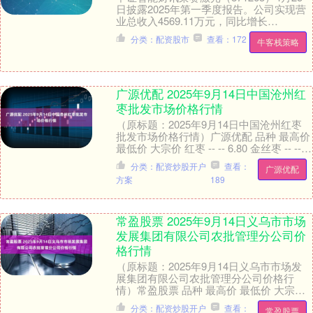
日披露2025年第一季度报告。公司实现营
业总收入4569.11万元，同比增长
24.64%；归母净利润28.97万元，....
分类：配资股市
查看：172
牛客栈策略
广源优配 2025年9月14日中国沧州红
枣批发市场价格行情
（原标题：2025年9月14日中国沧州红枣
批发市场价格行情）广源优配 品种 最高价
最低价 大宗价 红枣 -- -- 6.80 金丝枣 -- --
10.90 ....
分类：配资炒股开户
查看：
广源优配
方案
189
常盈股票 2025年9月14日义乌市市场
发展集团有限公司农批管理分公司价
格行情
（原标题：2025年9月14日义乌市市场发
展集团有限公司农批管理分公司价格行
情）常盈股票 品种 最高价 最低价 大宗价
大白菜 3.00 1.00 2.20 菠....
分类：配资炒股开户
查看：
常盈股票