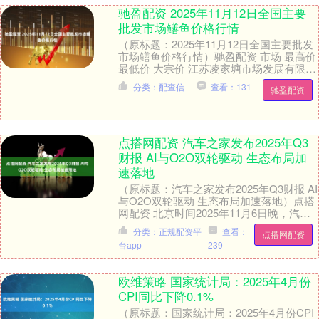
驰盈配资 2025年11月12日全国主要
批发市场鳝鱼价格行情
（原标题：2025年11月12日全国主要批发
市场鳝鱼价格行情）驰盈配资 市场 最高价
最低价 大宗价 江苏凌家塘市场发展有限公
司 60.00 60.00 60.....
分类：配查信
查看：131
驰盈配资
点搭网配资 汽车之家发布2025年Q3
财报 AI与O2O双轮驱动 生态布局加
速落地
（原标题：汽车之家发布2025年Q3财报 AI
与O2O双轮驱动 生态布局加速落地）点搭
网配资 北京时间2025年11月6日晚，汽车
之家（纽约证券交易所股票代码：....
分类：正规配资平
查看：
点搭网配资
台app
239
欧维策略 国家统计局：2025年4月份
CPI同比下降0.1%
（原标题：国家统计局：2025年4月份CPI