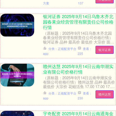
方案
137
银河证券 2025年9月14日乌鲁木齐北
园春果业经营管理有限责任公司价格
行情
（原标题：2025年9月14日乌鲁木齐北园
春果业经营管理有限责任公司价格行情）
银河证券 品种 最高价 最低价 大宗价 面粉
4.70 4.00 4.30 大米 ....
分类：正规配资平台
查看：
银河证券
app
225
赣州达慧 2025年9月14日云南华潮实
业有限公司价格行情
（原标题：2025年9月14日云南华潮实业
有限公司价格行情）赣州达慧 品种 最高价
最低价 大宗价 花鲢活鱼 17.00 17.00 17.00
白鲢活鱼 8.....
分类：正规配资平台
查看：
赣州达慧
app
230
宇奇配资 2025年9月14日云南通海金