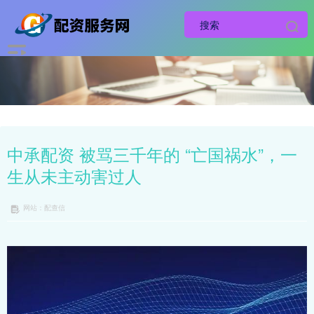
中承配资 被骂三千年的 “亡国祸水”，一
生从未主动害过人
网站：配查信