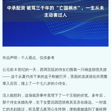
作品声明：个人观点、仅供参考
公元前 8 世纪的一天，西周宫廷的侍女们围着一只铜盒惊慌失措
—— 这个从夏代传下来的盒子刚被打开，里面的龙涎就化作黑鳖
窜入后宫，撞上了一个七八岁的小侍女。
没人能想到，这场诡异事件竟埋下了一个王朝的伏笔。多年后，
那个侍女未婚先孕，生下女婴后因恐惧将其丢弃在路边。一对逃
亡的夫妇路过，听见婴儿夜哭心生怜悯，便抱着她逃到了秦岭脚