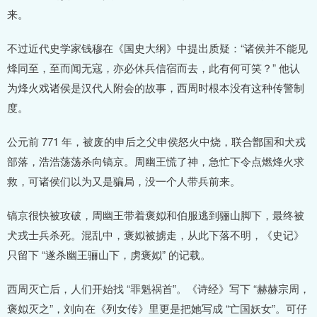
来。
不过近代史学家钱穆在《国史大纲》中提出质疑：“诸侯并不能见
烽同至，至而闻无寇，亦必休兵信宿而去，此有何可笑？” 他认
为烽火戏诸侯是汉代人附会的故事，西周时根本没有这种传警制
度。
公元前 771 年，被废的申后之父申侯怒火中烧，联合鄫国和犬戎
部落，浩浩荡荡杀向镐京。周幽王慌了神，急忙下令点燃烽火求
救，可诸侯们以为又是骗局，没一个人带兵前来。
镐京很快被攻破，周幽王带着褒姒和伯服逃到骊山脚下，最终被
犬戎士兵杀死。混乱中，褒姒被掳走，从此下落不明，《史记》
只留下 “遂杀幽王骊山下，虏褒姒” 的记载。
西周灭亡后，人们开始找 “罪魁祸首”。《诗经》写下 “赫赫宗周，
褒姒灭之”，刘向在《列女传》里更是把她写成 “亡国妖女”。可仔