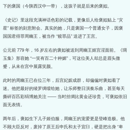
下的褒国（今陕西汉中一带），这孩子就是后来的褒姒。
《史记》里这段充满神话色彩的记载，更像后人给褒姒贴上 “灾
星” 标签的刻意附会。真实的她，只是褒国一个普通女子，因褒
国国君得罪周幽王，被当作 “赎罪品” 送进了王宫。
公元前 779 年，16 岁左右的褒姒被送到周幽王姬宫湦面前。《琱
玉集》形容她 “一笑有百二十种媚”，可这位美人却总是眉头微
蹙，从未在宫中展露笑颜。
此时的周幽王已在位三年，后宫妃嫔成群，却偏偏对褒姒着了
迷。他把最好的绫罗绸缎给她，让乐师整日演奏乐曲，甚至每天
撕碎百匹彩绢博她关注 —— 当时丝绸比黄金还珍贵，可褒姒依旧
面无表情。
两年后，褒姒生下儿子姬伯服，周幽王的宠爱更是登峰造极。他
不顾大臣反对，废掉了原王后申氏和太子宜臼，硬是把出身 “卑