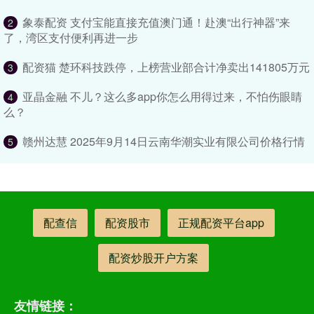
象泰配资 支付宝能直接充值澳门通！赴澳“出行神器”来
2
了，湾区支付便利再进一步
配资猫 楚环科技跌停，上榜营业部合计净卖出141805万元
3
亚晶金融 不儿？这么多app你怎么用得过来，不怕伤眼睛
4
么？
赣州达慧 2025年9月14日云南华潮实业有限公司价格行情
5
配查信
配资股市
正规配资平台app
配资炒股开户方案
友情链接：