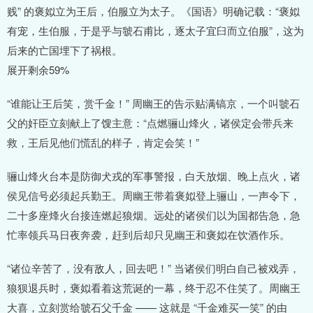
贱” 的褒姒立为王后，伯服立为太子。《国语》明确记载：“褒姒
有宠，生伯服，于是乎与虢石甫比，逐太子宜臼而立伯服”，这为
后来的亡国埋下了祸根。
展开剩余59%
“谁能让王后笑，赏千金！” 周幽王的告示贴满镐京，一个叫虢石
父的奸臣立刻献上了馊主意：“点燃骊山烽火，诸侯定会带兵来
救，王后见他们慌乱的样子，肯定会笑！”
骊山烽火台本是防御犬戎的军事警报，白天放烟、晚上点火，诸
侯见信号必须起兵勤王。周幽王带着褒姒登上骊山，一声令下，
二十多座烽火台接连燃起狼烟。远处的诸侯们以为国都告急，急
忙率领兵马日夜奔袭，赶到后却只见幽王和褒姒在饮酒作乐。
“诸位辛苦了，没有敌人，回去吧！” 当诸侯们明白自己被戏弄，
狼狈退兵时，褒姒看着这荒诞的一幕，终于忍不住笑了。周幽王
大喜，立刻赏给虢石父千金 —— 这就是 “千金难买一笑” 的由