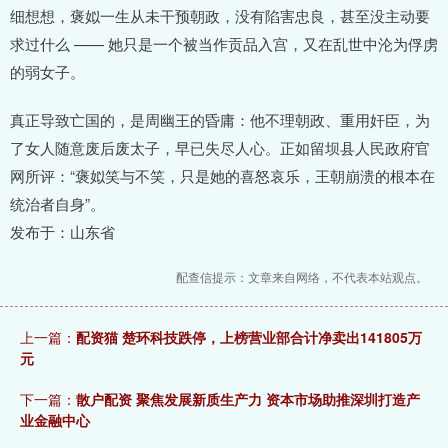
细想想，褒姒一生从未干预朝政，没有陷害忠良，甚至没主动要
求过什么 —— 她只是一个被当作贡品入宫，又在乱世中沦为俘虏
的弱女子。
真正导致亡国的，是周幽王的昏庸：他不理朝政、重用奸臣，为
了女人随意废后废太子，早已失尽人心。正如留坝县人民政府官
网所评：“褒姒笑与不笑，只是她的喜怒哀乐，王朝崩溃的根本在
统治者自身”。
发布于：山东省
配查信提示：文章来自网络，不代表本站观点。
上一篇：
配资猫 楚环科技跌停，上榜营业部合计净卖出141805万
元
下一篇：
散户配资 聚焦发展新质生产力 资本市场助推深圳打造产
业金融中心