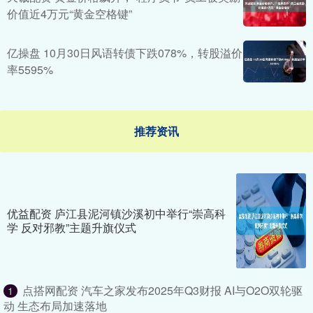
价值近4万元“黄金空格键”
亿操盘 10月30日风语转债下跌078%，转股溢价
率5595%
推荐资讯
优益配资 庐江县泥河镇沙溪初中举行“崇高科
学 反对邪教”主题升旗仪式
点搭网配资 汽车之家发布2025年Q3财报 AI与O2O双轮驱
1
动 生态布局加速落地