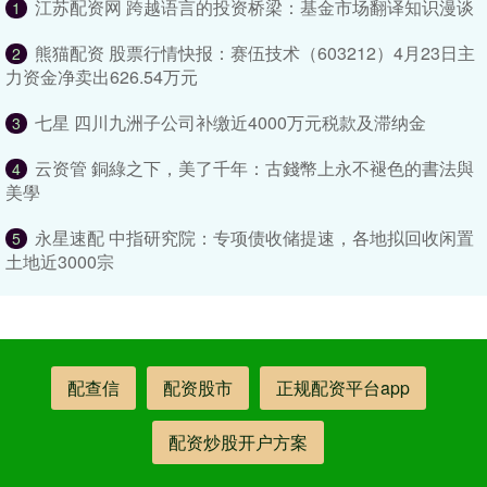
江苏配资网 跨越语言的投资桥梁：基金市场翻译知识漫谈
1
熊猫配资 股票行情快报：赛伍技术（603212）4月23日主
2
力资金净卖出626.54万元
七星 四川九洲子公司补缴近4000万元税款及滞纳金
3
云资管 銅綠之下，美了千年：古錢幣上永不褪色的書法與
4
美學
永星速配 中指研究院：专项债收储提速，各地拟回收闲置
5
土地近3000宗
配查信
配资股市
正规配资平台app
配资炒股开户方案