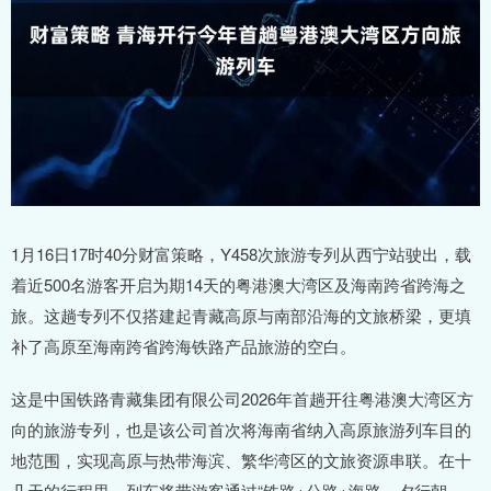
1月16日17时40分财富策略，Y458次旅游专列从西宁站驶出，载
着近500名游客开启为期14天的粤港澳大湾区及海南跨省跨海之
旅。这趟专列不仅搭建起青藏高原与南部沿海的文旅桥梁，更填
补了高原至海南跨省跨海铁路产品旅游的空白。
这是中国铁路青藏集团有限公司2026年首趟开往粤港澳大湾区方
向的旅游专列，也是该公司首次将海南省纳入高原旅游列车目的
地范围，实现高原与热带海滨、繁华湾区的文旅资源串联。在十
几天的行程里，列车将带游客通过“铁路+公路+海路、夕行朝