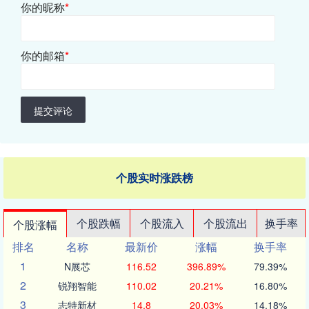
你的昵称
*
你的邮箱
*
提交评论
个股实时涨跌榜
个股跌幅
个股流入
个股流出
换手率
个股涨幅
排名
名称
最新价
涨幅
换手率
1
N展芯
116.52
396.89%
79.39%
2
锐翔智能
110.02
20.21%
16.80%
3
志特新材
14.8
20.03%
14.18%