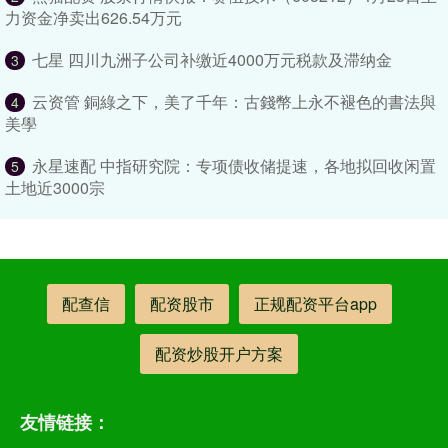
力资金净卖出626.54万元
七星 四川九洲子公司补缴近4000万元税款及滞纳金
3
云资管 銅綠之下，美了千年：古錢幣上永不褪色的書法與
4
美學
永星速配 中指研究院：专项债收储提速，各地拟回收闲置
5
土地近3000宗
配查信
配资股市
正规配资平台app
配资炒股开户方案
友情链接：