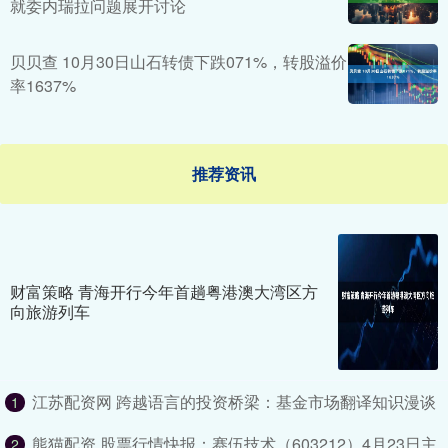
就委内瑞拉问题展开讨论
贝贝查 10月30日山石转债下跌071%，转股溢价
率1637%
推荐资讯
财富策略 青海开行今年首趟粤港澳大湾区方
向旅游列车
江苏配资网 跨越语言的投资桥梁：基金市场翻译知识漫谈
1
熊猫配资 股票行情快报：赛伍技术（603212）4月23日主
2