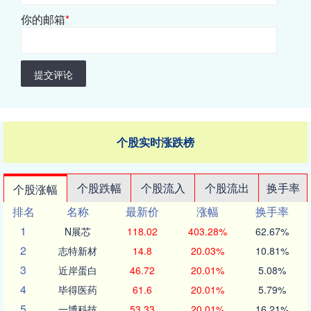
你的邮箱
*
提交评论
个股实时涨跌榜
个股跌幅
个股流入
个股流出
换手率
个股涨幅
排名
名称
最新价
涨幅
换手率
1
N展芯
118.02
403.28%
62.67%
2
志特新材
14.8
20.03%
10.81%
3
近岸蛋白
46.72
20.01%
5.08%
4
毕得医药
61.6
20.01%
5.79%
5
一博科技
53.33
20.01%
16.21%